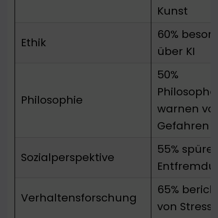
Kunst
60% besorg
Ethik
über KI
50%
Philosophe
Philosophie
warnen vo
Gefahren
55% spüre
Sozialperspektive
Entfremdu
65% berich
Verhaltensforschung
von Stress