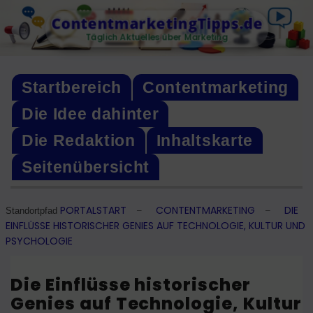
Skip
ContentmarketingTipps.de
to
Täglich Aktuelles über Marketing
content
Startbereich
Contentmarketing
Die Idee dahinter
Die Redaktion
Inhaltskarte
Seitenübersicht
PORTALSTART
CONTENTMARKETING
DIE
–
–
Standortpfad
EINFLÜSSE HISTORISCHER GENIES AUF TECHNOLOGIE, KULTUR UND
PSYCHOLOGIE
Die Einflüsse historischer
Genies auf Technologie, Kultur