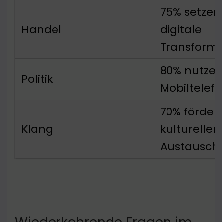
75% setzen
Handel
digitale
Transforma
80% nutze
Politik
Mobiltelef
70% förder
Klang
kulturellen
Austausch
Wiederkehrende Fragen im