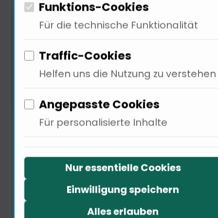
Funktions-Cookies
Für die technische Funktionalität
Traffic-Cookies
Helfen uns die Nutzung zu verstehen
Angepasste Cookies
Technologie hat die Macht,
Für personalisierte Inhalte
Gesellschaften zu verändern. 80 %
der Menschen in
Nur essentielle Cookies
Entwicklungsländern nutzen
Mobiltelefone zur politischen
Einwilligung speichern
Mobilisierung ( … ) In meinem
Alles erlauben