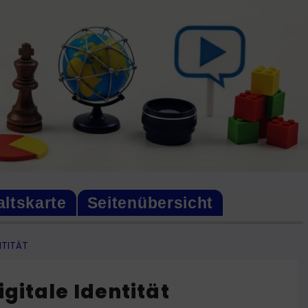
altskarte
Seitenübersicht
NTITÄT
gitale Identität