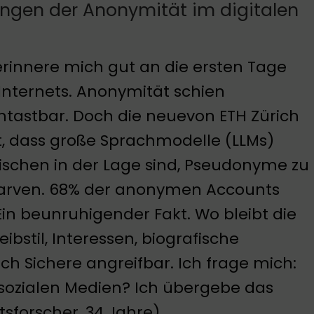
ungen der Anonymität im digitalen
erinnere mich gut an die ersten Tage
Internets. Anonymität schien
tastbar. Doch die neuevon ETH Zürich
t, dass große Sprachmodelle (LLMs)
ischen in der Lage sind, Pseudonyme zu
arven. 68% der anonymen Accounts
 Ein beunruhigender Fakt. Wo bleibt die
ibstil, Interessen, biografische
ich Sichere angreifbar. Ich frage mich:
 sozialen Medien? Ich übergebe das
tsforscher, 34 Jahre).