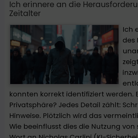
Ich erinnere an die Herausforder
Zeitalter
Ich 
des 
unan
zeig
inzw
entl
konnten korrekt identifiziert werden.
Privatsphäre? Jedes Detail zählt: Schre
Hinweise. Plötzlich wird das vermeintl
Wie beeinflusst dies die Nutzung von
Wort an Nicholas Carlini (KI-Sicherhei