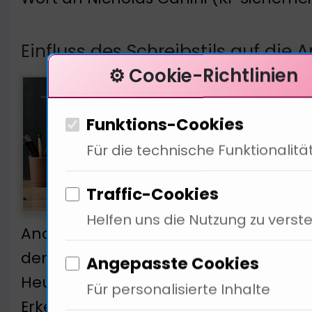
Einfluss des Schreibstils auf die
⚙️ Cookie-Richtlinien
Der 
68% 
Funktions-Cookies
Anal
Für die technische Funktionalitä
Iden
erke
Traffic-Cookies
unve
Helfen uns die Nutzung zu verst
Analyse von Texten nicht neu, aber di
der Vergangenheit waren es Linguist
Angepasste Cookies
Heute nutzen wir KI. Die Präzision ist
Für personalisierte Inhalte
Erkenntnisse nutzen, um Missbrauch 