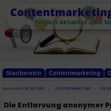
Skip
Contentmarketing
to
content
Täglich Aktuelles über M
Startbereich
Contentmarketing
D
PORTALSTART
CONTENTMARKETING
DIE E
–
–
Standortpfad
Die Entlarvung anonymer Pro