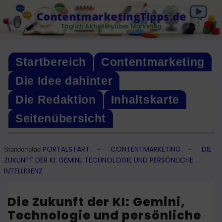
Skip
ContentmarketingTipps.de
to
Täglich Aktuelles über Marketing
content
Startbereich
Contentmarketing
Die Idee dahinter
Die Redaktion
Inhaltskarte
Seitenübersicht
PORTALSTART
CONTENTMARKETING
DIE
–
–
Standortpfad
ZUKUNFT DER KI: GEMINI, TECHNOLOGIE UND PERSÖNLICHE
INTELLIGENZ
Die Zukunft der KI: Gemini,
Technologie und persönliche