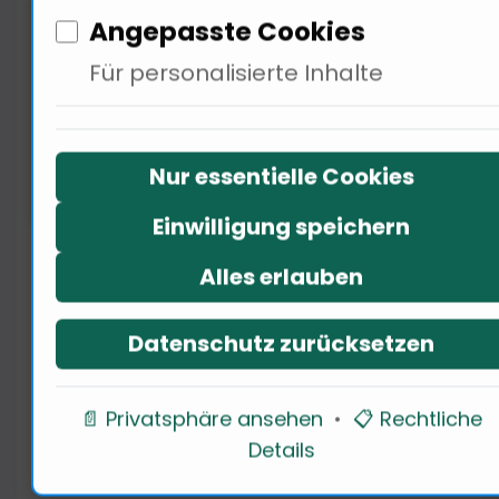
Angepasste Cookies
Für personalisierte Inhalte
Nur essentielle Cookies
Einwilligung speichern
Die Frage, wie KI wie Gemini die
Alles erlauben
Kreativität beeinflusst, ist
entscheidend. "Answer Now"
Datenschutz zurücksetzen
könnte neue kreative Wege
eröffnen. 90% der Künstler
📄 Privatsphäre ansehen
•
📋 Rechtliche
interessieren sich für den Einsatz
Details
von KI in der Musik. Ist dies nicht