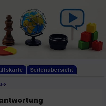
altskarte
Seitenübersicht
TUNG
erantwortung