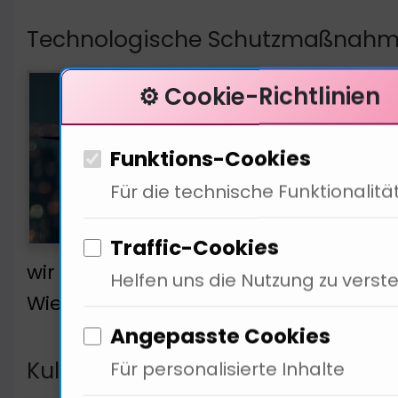
Technologische Schutzmaßnahme
Open
⚙️ Cookie-Richtlinien
für 
wie 
Funktions-Cookies
könn
Für die technische Funktionalitä
Alte
uner
Traffic-Cookies
wir sicherstellen, dass Kinder nicht m
Helfen uns die Nutzung zu verst
Wie hat sich die Medienlandschaft in 
Angepasste Cookies
Kulturelle Entwicklungen im Medi
Für personalisierte Inhalte