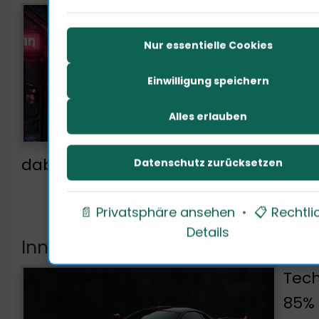
In m
90% 
Nur essentielle Cookies
ents
Einwilligung speichern
vera
nach
Alles erlauben
gele
dabei? Ich frage den Tech-Experten: 
Datenschutz zurücksetzen
📄 Privatsphäre ansehen
•
📋 Rechtli
Details
Innovationen in der digitalen Sic
Tech
85% 