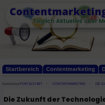
Skip
Contentmarketing
to
content
Täglich Aktuelles über M
Startbereich
Contentmarketing
D
PORTALSTART
CONTENTMARKETING
DIE Z
–
–
Standortpfad
Die Zukunft der Technologi