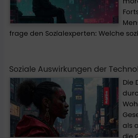
mora
Fort
Mens
frage den Sozialexperten: Welche soz
Soziale Auswirkungen der Techno
Die 
durc
Wohl
Gese
als 
die 