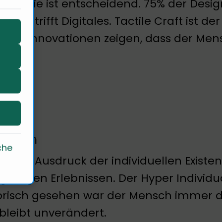
nologie ist entscheidend. 75% der Desig
werk trifft Digitales. Tactile Craft ist d
talen Innovationen zeigen, dass der Me
Design
che
gn als Ausdruck der individuellen Exis
igartigen Erlebnissen. Der Hyper Individu
orisch gesehen war der Mensch immer de
bleibt unverändert.