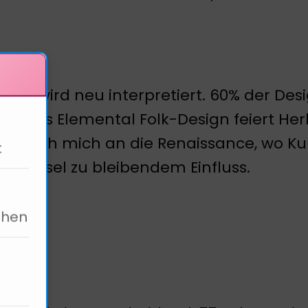
ition wird neu interpretiert. 60% der Desi
ck. Das Elemental Folk-Design feiert Herk
nere ich mich an die Renaissance, wo Ku
t
Schlüssel zu bleibendem Einfluss.
ehen
gn