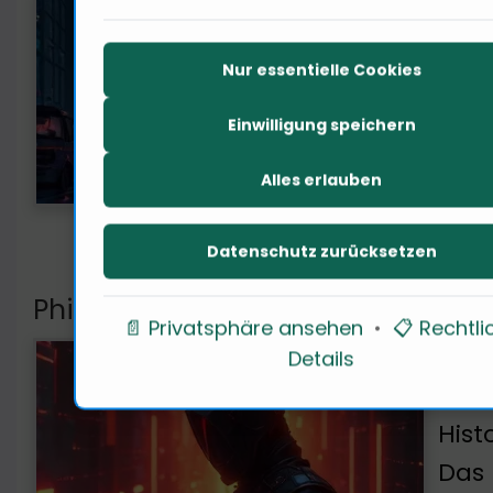
Tech
Hand
Nur essentielle Cookies
digi
Einwilligung speichern
Alles erlauben
Datenschutz zurücksetzen
Philosophische Perspektiven auf 
📄 Privatsphäre ansehen
•
📋 Rechtli
Desi
Details
einz
Hist
Das 