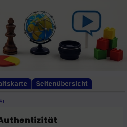
altskarte
Seitenübersicht
TÄT
Authentizität