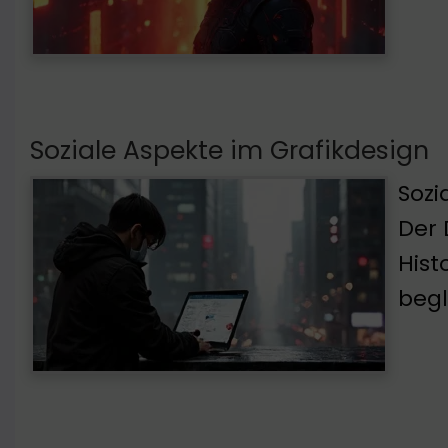
Soziale Aspekte im Grafikdesign
Sozi
Der 
Hist
begl