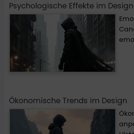
Psychologische Effekte im Design
Emot
Cand
emot
Ökonomische Trends im Design
Ökon
anpa