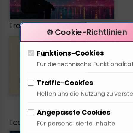
Tradition und Kultur im Design
⚙️ Cookie-Richtlinien
Trad
zurü
Funktions-Cookies
erin
Für die technische Funktionalitä
der 
Traffic-Cookies
Helfen uns die Nutzung zu verst
Angepasste Cookies
Technologische Einflüsse im Desi
Für personalisierte Inhalte