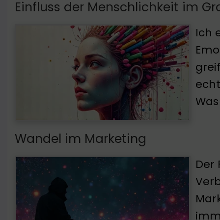
Einfluss der Menschlichkeit im Gr
Ich 
Emot
grei
echt
Was 
Wandel im Marketing
Der 
Verb
Mark
imme