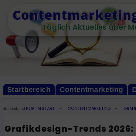
Skip
Contentmarketing
to
content
Täglich Aktuelles über M
Startbereich
Contentmarketing
D
PORTALSTART
CONTENTMARKETING
GRAFI
–
–
Standortpfad
Grafikdesign-Trends 2026: 