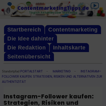
Skip
ContentmarketingTipps.de
to
Täglich Aktuelles über Marketing
content
Startbereich
Contentmarketing
Die Idee dahinter
Die Redaktion
Inhaltskarte
Seitenübersicht
PORTALSTART
MARKETING
INSTAGRAM-
–
–
Standortpfad
FOLLOWER KAUFEN: STRATEGIEN, RISIKEN UND ALTERNATIVEN ZUR
AUTHENTIZITÄT
Instagram-Follower kaufen:
Strategien, Risiken und