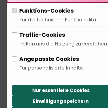
Funktions-Cookies
Über 80% der gekauften Follower
Für die technische Funktionalität
sind inaktiv. Dies führt zu einem
Verlust an Umsatzpotential.
Traffic-Cookies
Engagement ist entscheidend für
Helfen uns die Nutzung zu verstehen
den wirtschaftlichen Erfolg.
Unternehmen, die auf echte
Angepasste Cookies
Interaktionen setzen, erzielen
Für personalisierte Inhalte
bessere Ergebnisse. Langfristige
Beziehungen sind profitabler. Wie
können Unternehmen
Nur essentielle Cookies
sicherstellen, dass ihre Follower
Einwilligung speichern
echt sind? Ich frage den Politiker: