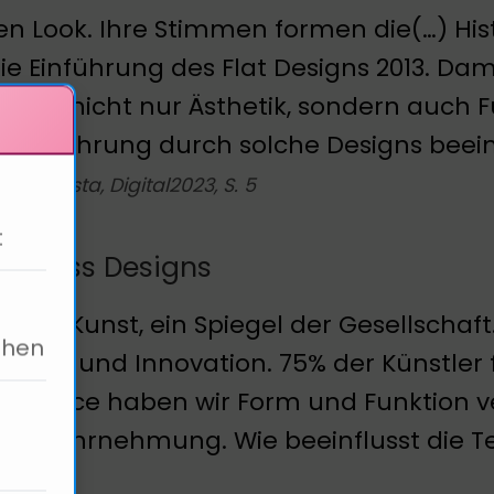
n Look. Ihre Stimmen formen die(…) Hist
ie Einführung des Flat Designs 2013. Da
gn ist nicht nur Ästhetik, sondern auch F
ererfahrung durch solche Designs beein
le: Statista, Digital2023, S. 5
t
id Glass Designs
gn ist Kunst, ein Spiegel der Gesellschaft
ehen
tivität und Innovation. 75% der Künstler f
issance haben wir Form und Funktion ver
die Wahrnehmung. Wie beeinflusst die Te
alter?