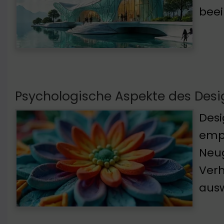
beei
Psychologische Aspekte des Desi
Desi
empf
Neug
Verh
aus