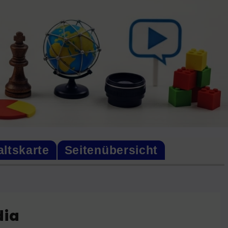
altskarte
Seitenübersicht
dia