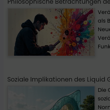
Philosophische Betrachtungen de
Verä
als 
Neue
Verä
Funk
Soziale Implikationen des Liquid 
Die 
sozi
Norm