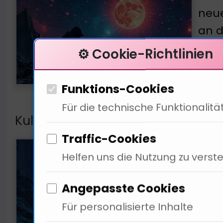
neue
an d
Desi
⚙️ Cookie-Richtlinien
Nutz
• Quel
Funktions-Cookies
Für die technische Funktionalitä
Kulturelle Auswirkungen des Liqu
Traffic-Cookies
Desi
Helfen uns die Nutzung zu verst
Krea
Rena
Angepasste Cookies
für 
Für personalisierte Inhalte
Zeit