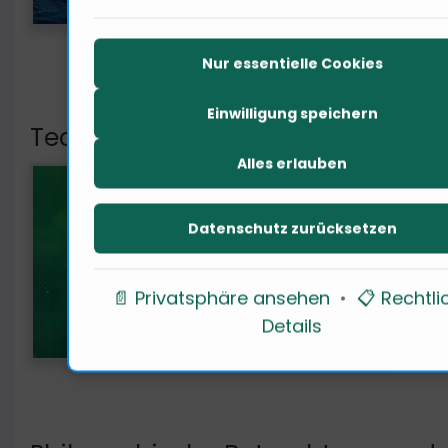
• Quel
Nur essentielle Cookies
Einwilligung speichern
Technologische Innovationen im 
Alles erlauben
Tech
Desi
Datenschutz zurücksetzen
verä
die 
📄 Privatsphäre ansehen
•
📋 Rechtli
Ver
Details