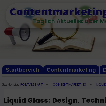
Skip
Contentmarketing
to
content
Täglich Aktuelles über M
Startbereich
Contentmarketing
D
PORTALSTART
CONTENTMARKETING
LIQUI
–
–
Standortpfad
Liquid Glass: Design, Techn