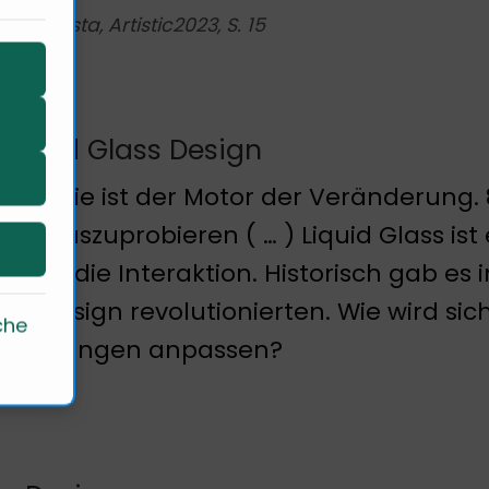
le: Statista, Artistic2023, S. 15
Liquid Glass Design
nologie ist der Motor der Veränderung. 
gns auszuprobieren ( … ) Liquid Glass ist ei
ndert die Interaktion. Historisch gab e
das Design revolutionierten. Wie wird si
che
änderungen anpassen?