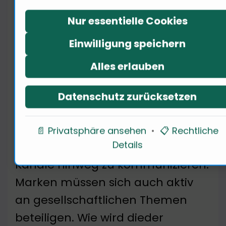
Marken sollten klare Werte
Nur essentielle Cookies
definieren und diese durch
konsistente Kommunikation und
Einwilligung speichern
Handlungen vermitteln. 75% der
Alles erlauben
Konsumenten entscheiden sich
für Marken, die sie als authentisch
Datenschutz zurücksetzen
wahrnehmen. Es ist entscheidend,
eine emotionale Verbindung
📄 Privatsphäre ansehen
•
📋 Rechtliche
Details
herzustellen und diese über alle
Kanäle hinweg zu kommunizieren.
Marken müssen sich auch aktiv
an gesellschaftlichen Themen
beteiligen. Wie wird dieder