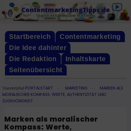
Skip
ContentmarketingTipps.de
to
Täglich Aktuelles über Marketing
content
Startbereich
Contentmarketing
Die Idee dahinter
Die Redaktion
Inhaltskarte
Seitenübersicht
PORTALSTART
MARKETING
MARKEN ALS
–
–
Standortpfad
MORALISCHER KOMPASS: WERTE, AUTHENTIZITÄT UND
ZUGEHÖRIGKEIT
Marken als moralischer
Kompass: Werte,