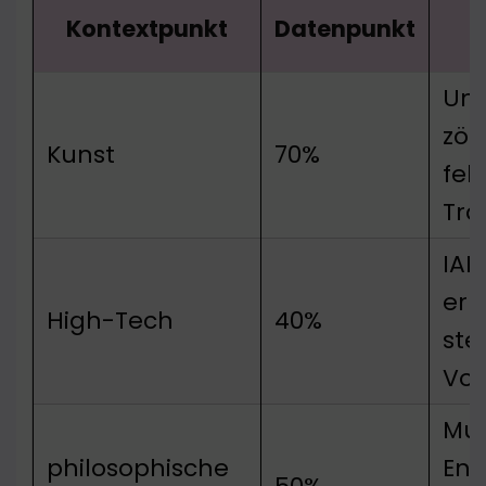
Kontextpunkt
Datenpunkt
Un
zög
Kunst
70%
feh
Tra
IAB
erh
High-Tech
40%
ste
Vor
Mut
philosophische
Ent