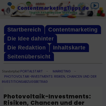
Skip
ContentmarketingTipps.de
to
Täglich Aktuelles über Marketing
content
Startbereich
Contentmarketing
Die Idee dahinter
Die Redaktion
Inhaltskarte
Seitenübersicht
PORTALSTART
MARKETING
–
–
Standortpfad
PHOTOVOLTAIK-INVESTMENTS: RISIKEN, CHANCEN UND DER
INVESTITIONSABZUGSBETRAG
Photovoltaik-Investments:
Risiken, Chancen und der