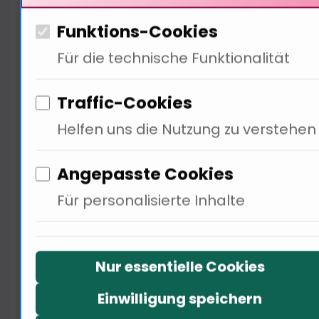
Studien zeigen, dass in Ländern
Funktions-Cookies
mit hoher sozialer Verantwortung
Für die technische Funktionalität
25% mehr in erneuerbare
Energien investiert wird. Die
Traffic-Cookies
Gesellschaft muss Unternehmer
Helfen uns die Nutzung zu verstehen
unterstützen, indem sie ein
Umfeld schafft, in dem Risiken
Angepasste Cookies
minimiert werden. Transparenz
Für personalisierte Inhalte
und Bildung sind entscheidend,
um dasder Investoren zu stärken.
Ich glaube, dass wir gemeinsam
Nur essentielle Cookies
an einem Strang ziehen müssen …
Einwilligung speichern
Doch wie beeinflussen