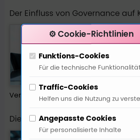
Der Einfluss von Governance auf K
Die 
⚙️ Cookie-Richtlinien
gese
Stru
Funktions-Cookies
risk
Für die technische Funktionalitä
Schl
sich
Traffic-Cookies
Vertrauen der Nutzer gewinnen. Wie 
Helfen uns die Nutzung zu verst
Angepasste Cookies
Die Rolle der Technologie in der K
Für personalisierte Inhalte
Die 