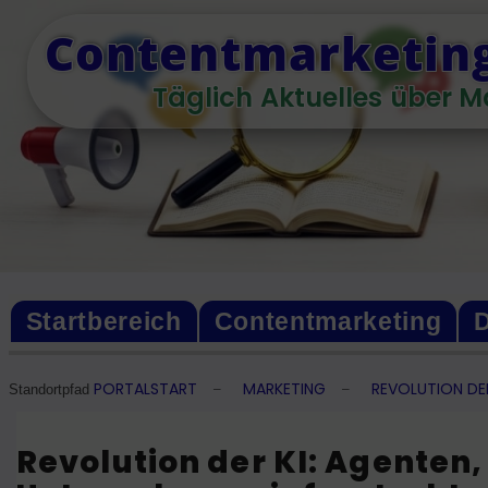
Skip
Contentmarketing
to
content
Täglich Aktuelles über M
Startbereich
Contentmarketing
D
PORTALSTART
MARKETING
REVOLUTION DE
–
–
Standortpfad
Revolution der KI: Agenten