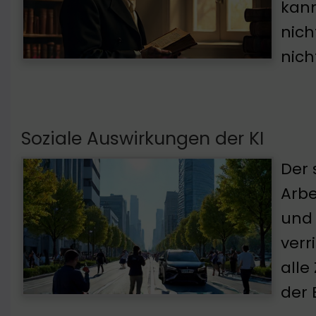
kann
nich
nich
Soziale Auswirkungen der KI
Der 
Arbe
und 
verr
alle
der 