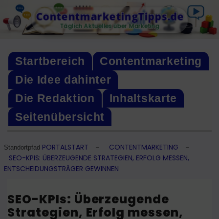
Skip
ContentmarketingTipps.de
to
Täglich Aktuelles über Marketing
content
Startbereich
Contentmarketing
Die Idee dahinter
Die Redaktion
Inhaltskarte
Seitenübersicht
PORTALSTART
CONTENTMARKETING
–
–
Standortpfad
SEO-KPIS: ÜBERZEUGENDE STRATEGIEN, ERFOLG MESSEN,
ENTSCHEIDUNGSTRÄGER GEWINNEN
SEO-KPIs: Überzeugende
Strategien, Erfolg messen,