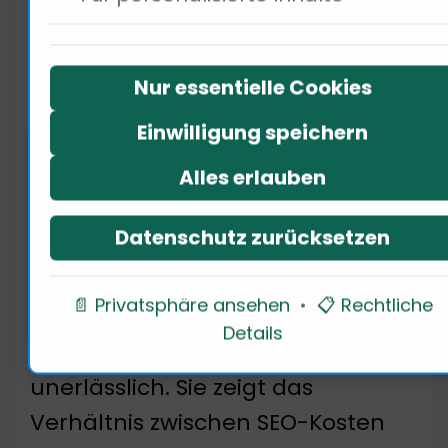
ROI-Berechnung für SEO-
Nur essentielle Cookies
Maßnahmen
Einwilligung speichern
Alles erlauben
Datenschutz zurücksetzen
📄 Privatsphäre ansehen
•
📋 Rechtliche
Details
Die ROI-Berechnung ist
unerlässlich. Sie zeigt das
Verhältnis zwischen SEO-Kosten