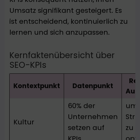
Umsatz signifikant gesteigert. Es
ist entscheidend, kontinuierlich zu
lernen und sich anzupassen.
Kernfaktenübersicht über
SEO-KPIs
Re
Kontextpunkt
Datenpunkt
Aus
60% der
um
Unternehmen
Str
Kultur
setzen auf
zu
KPIs
opt