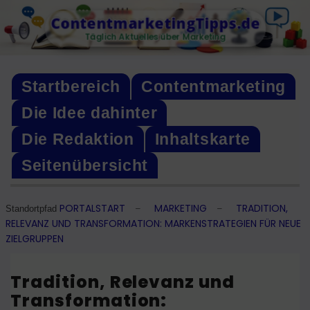
Skip
ContentmarketingTipps.de
to
Täglich Aktuelles über Marketing
content
Startbereich
Contentmarketing
Die Idee dahinter
Die Redaktion
Inhaltskarte
Seitenübersicht
PORTALSTART
MARKETING
TRADITION,
–
–
Standortpfad
RELEVANZ UND TRANSFORMATION: MARKENSTRATEGIEN FÜR NEUE
ZIELGRUPPEN
Tradition, Relevanz und
Transformation: