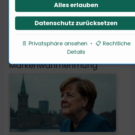
Alles erlauben
werden? Ich frage die politischen
Experten nach ihren Einsichten […]
Datenschutz zurücksetzen
📄 Privatsphäre ansehen
•
📋 Rechtliche
Details
Politische Dimensionen der
Markenwahrnehmung