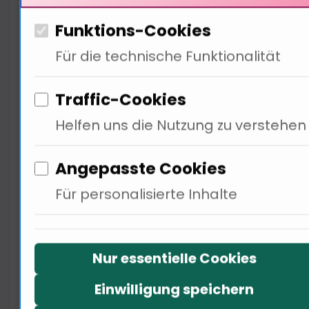
des Kundenstamms. Die
Funktions-Cookies
Weltenburger Klosterbrauerei
Für die technische Funktionalität
zeigt, dass durch Investitionen in
lokale Gemeinschaften und
Traffic-Cookies
nachhaltige Praktiken die Marke
Helfen uns die Nutzung zu verstehen
nicht nur wächst, sondern
auchaufbaut (…) Es ist wichtig,
Angepasste Cookies
dass Marken nicht nur kurzfristige
Für personalisierte Inhalte
Gewinne anstreben, sondern auch
langfristige Beziehungen
Nur essentielle Cookies
aufbauen. Wie können wir
sicherstellen, dass diese
Einwilligung speichern
Strategien effektiv umgesetzt